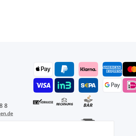
8 8
den.de