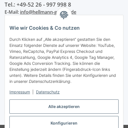
Tel.: +49-52 26 - 997 998 8
E-Mail:
info@hellmann-gerden.de
Wie wir Cookies & Co nutzen
Durch Klicken auf „Alle akzeptieren“ gestatten Sie den
Einsatz folgender Dienste auf unserer Website: YouTube,
Vimeo, ReCaptcha, PayPal Express Checkout und
Ratenzahlung, Google Analytics 4, Google Tag Manager,
Google Ads Conversion Tracking. Sie können die
Einstellung jederzeit ändern (Fingerabdruck-Icon links
unten). Weitere Details finden Sie unter
Konfigurieren
und
in unserer
Datenschutzerklärung
.
Impressum
|
Datenschutz
Alle akzeptieren
Vertrag widerrufen
* Alle Preise inkl. gesetzlicher USt., zzgl.
Versand
Konfigurieren