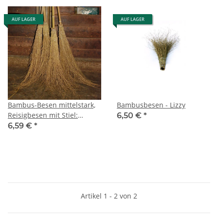
AUF LAGER
AUF LAGER
Bambus-Besen mittelstark,
Bambusbesen - Lizzy
Reisigbesen mit Stiel:
6,50 €
*
Modell Linda
6,59 €
*
Artikel 1 - 2 von 2